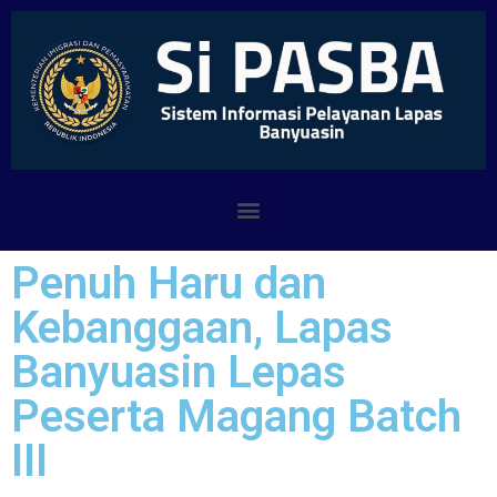
Penuh Haru dan
Kebanggaan, Lapas
Banyuasin Lepas
Peserta Magang Batch
III