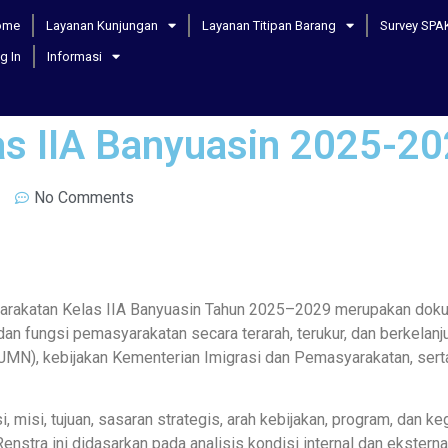
ome
Layanan Kunjungan
Layanan Titipan Barang
Survey SPA
g In
Informasi
as IIA Banyuasin 2025-2
No Comments
arakatan Kelas IIA Banyuasin Tahun 2025–2029 merupakan dok
 fungsi pemasyarakatan secara terarah, terukur, dan berkelanju
), kebijakan Kementerian Imigrasi dan Pemasyarakatan, serta a
 misi, tujuan, sasaran strategis, arah kebijakan, program, dan ke
nstra ini didasarkan pada analisis kondisi internal dan eksterna