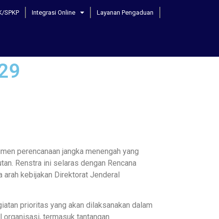
K/SPKP
Integrasi Online
Layanan Pengaduan
029
umen perencanaan jangka menengah yang
tan. Renstra ini selaras dengan Rencana
rah kebijakan Direktorat Jenderal
giatan prioritas yang akan dilaksanakan dalam
l organisasi, termasuk tantangan