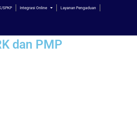
K/SPKP
Integrasi Online
Layanan Pengaduan
 RK dan PMP