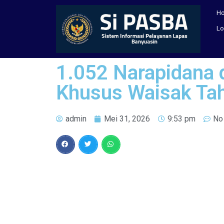
H
Lo
1.052 Narapidana 
Khusus Waisak Ta
admin
Mei 31, 2026
9:53 pm
No