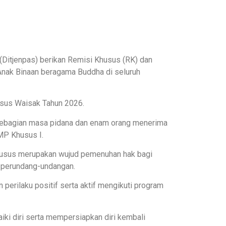
(Ditjenpas) berikan Remisi Khusus (RK) dan
nak Binaan beragama Buddha di seluruh
usus Waisak Tahun 2026.
 sebagian masa pidana dan enam orang menerima
MP Khusus I.
husus merupakan wujud pemenuhan hak bagi
n perundang-undangan.
erilaku positif serta aktif mengikuti program
ki diri serta mempersiapkan diri kembali