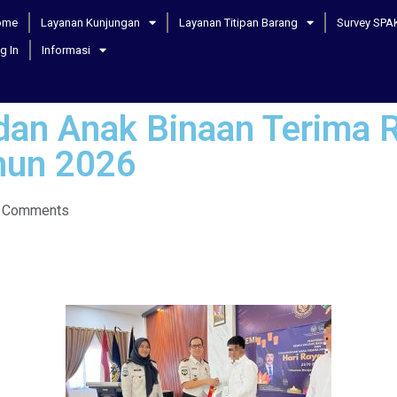
ome
Layanan Kunjungan
Layanan Titipan Barang
Survey SPA
g In
Informasi
dan Anak Binaan Terima
hun 2026
 Comments