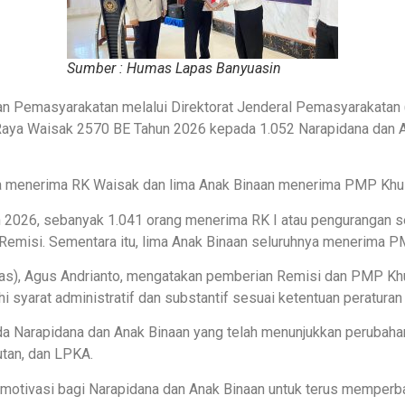
Sumber : Humas Lapas Banyuasin
an Pemasyarakatan melalui Direktorat Jenderal Pemasyarakatan 
aya Waisak 2570 BE Tahun 2026 kepada 1.052 Narapidana dan A
ana menerima RK Waisak dan lima Anak Binaan menerima PMP Kh
un 2026, sebanyak 1.041 orang menerima RK I atau pengurangan
Remisi. Sementara itu, lima Anak Binaan seluruhnya menerima P
pas), Agus Andrianto, mengatakan pemberian Remisi dan PMP K
 syarat administratif dan substantif sesuai ketentuan peratura
 Narapidana dan Anak Binaan yang telah menunjukkan perubahan p
utan, dan LPKA.
otivasi bagi Narapidana dan Anak Binaan untuk terus memperbai