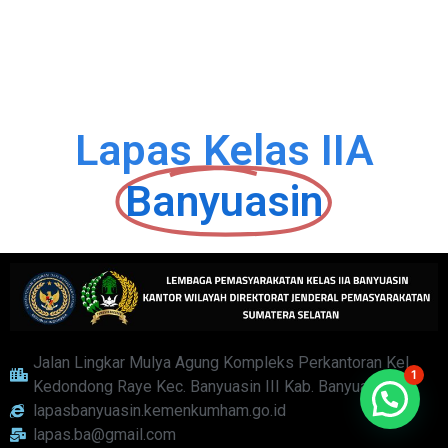
Lapas Kelas IIA
Banyuasin
Jalan Lingkar Mulya Agung Kompleks Perkantoran Kel.
1
Kedondong Raye Kec. Banyuasin III Kab. Banyuasin
lapasbanyuasin.kemenkumham.go.id
lapas.ba@gmail.com