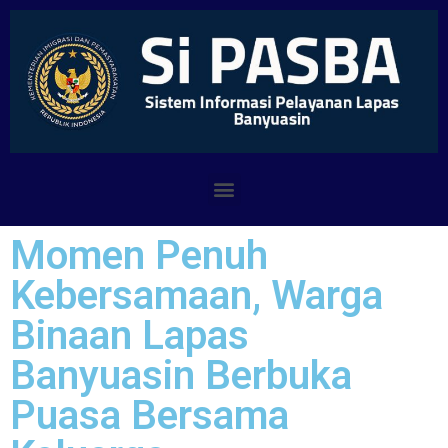
Momen Penuh
Kebersamaan, Warga
Binaan Lapas
Banyuasin Berbuka
Puasa Bersama