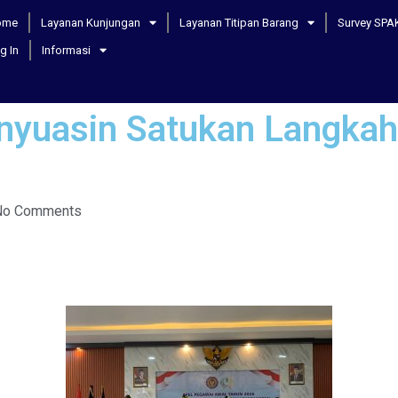
ome
Layanan Kunjungan
Layanan Titipan Barang
Survey SPA
g In
Informasi
anyuasin Satukan Langkah
No Comments