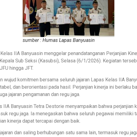
sumber : Humas Lapas Banyuasin
las IIA Banyuasin menggelar penandatanganan Perjanjian Kiner
Kepala Sub Seksi (Kasubsi), Selasa (6/1/2026). Kegiatan tersebu
 JFU hingga JFT.
kan wujud komitmen bersama seluruh jajaran Lapas Kelas IIA Ba
el, dan berorientasi pada hasil. Perjanjian kinerja ini berlaku b
 juga jajaran pengamanan dan regu jaga.
IIA Banyuasin Tetra Destorie menyampaikan bahwa perjanjian kin
ermasuk regu jaga. Ia menegaskan bahwa seluruh pegawai memilik
ian kinerja dapat tercapai dengan baik.
h jajaran dan saling berhubungan satu sama lain, termasuk regu jag