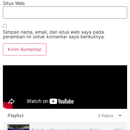
Situs Web
Simpan nama, email, dan situs web saya pada
peramban ini untuk komentar saya berikutnya.
Playlist
3 Videos