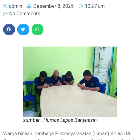
admin
Desember 8, 2025
10:27 am
No Comments
sumber : Humas Lapas Banyuasin
Warga binaan Lembaga Pemasyarakatan (Lapas) Kelas IIA