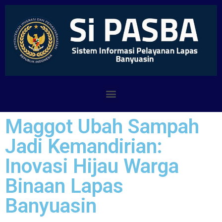
Maggot Ubah Sampah
Jadi Kemandirian:
Inovasi Hijau Warga
Binaan Lapas
Banyuasin