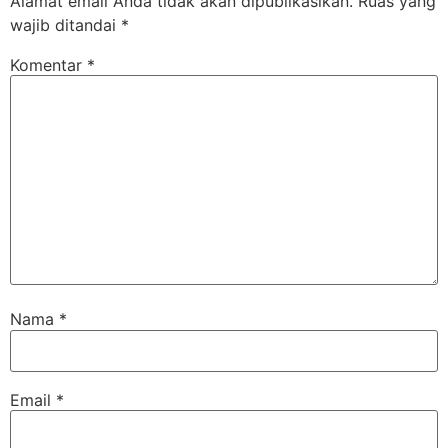
Alamat email Anda tidak akan dipublikasikan.
Ruas yang
wajib ditandai
*
Komentar
*
Nama
*
Email
*