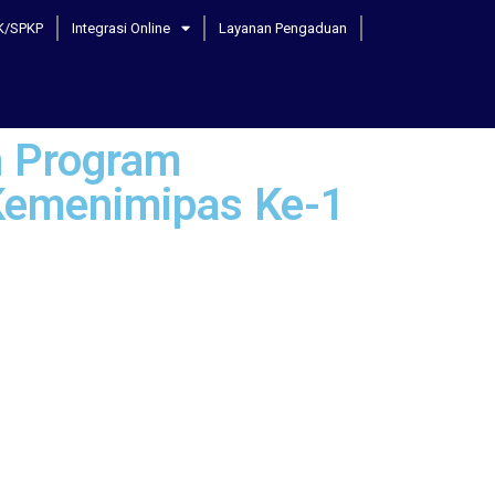
K/SPKP
Integrasi Online
Layanan Pengaduan
n Program
 Kemenimipas Ke-1