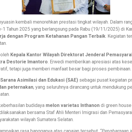
uasin kembali menorehkan prestasi tingkat wilayah. Dalam rang
-1 Tahun 2025 yang berlangsung pada Rabu (19/11/2025) di Kan
rja dengan Program Ketahanan Pangan Terbaik
. Kegiatan te
tan.
 oleh
Kepala Kantor Wilayah Direktorat Jenderal Pemasyara
tra Destorie Imantoro
. Erwedi memberikan apresiasi atas ke
atif, tetapi juga memberi manfaat besar bagi proses pembinaan.
n
Sarana Asimilasi dan Edukasi (SAE)
sebagai pusat kegiatan p
 dan peternakan
, yang seluruhnya dirancang untuk mendukung p
atan.
 keberhasilan budidaya
melon varietas Inthanon
di green house 
 dilaksanakan bersama Staf Ahli Menteri Imigrasi dan Pemasyara
rakatan wilayah Sumatera Selatan.
ampaikan rasa bangganya atas capaian tersebut.
“Penghargaan i