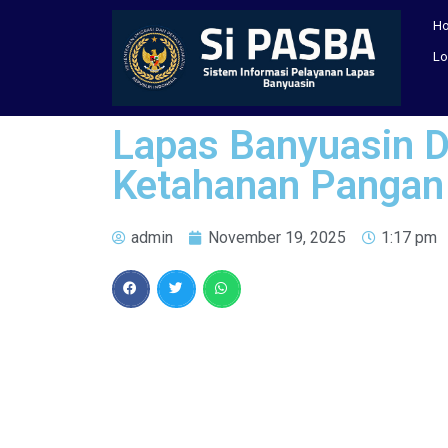
H
Lo
Lapas Banyuasin D
Ketahanan Pangan 
admin
November 19, 2025
1:17 pm