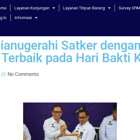
ome
Layanan Kunjungan
Layanan Titipan Barang
Survey SPA
g In
Informasi
ianugerahi Satker denga
Terbaik pada Hari Bakti
No Comments