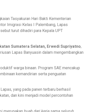
kaian Tasyakuran Hari Bakti Kementerian
tor Imigrasi Kelas I Palembang, Lapas
rsebut turut dihadiri para Kepala UPT
katan Sumatera Selatan, Erwedi Supriyatno
,
seriusan Lapas Banyuasin dalam mengembangkan
roduktif warga binaan. Program SAE mencakup
embinaan kemandirian serta penguatan
Lapas, yang pada panen terbaru berhasil
katan, dan kini menjadi model percontohan
ni merupakan buah dari kerja sama seluruh