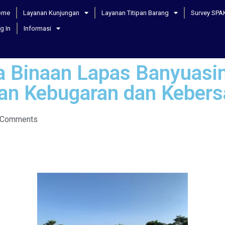
ome
Layanan Kunjungan
Layanan Titipan Barang
Survey SPA
g In
Informasi
 Binaan Lapas Banyuasi
kan Kebugaran dan Keber
 Comments