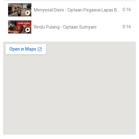
0:16
Menyesal Disini - Ciptaan Pegawai Lapas Banyuasin
0:16
Rindu Pulang - Ciptaan Sutriyani