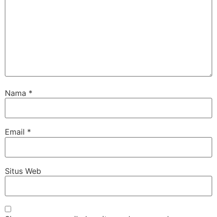
Nama
*
Email
*
Situs Web