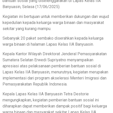
bantuan sosial yang diselenggarakan di Lapas Kelas IIA
Banyuasin, Selasa (17/06/2025).
Kegiatan ini bertujuan untuk memberikan dukungan dan wujud
kepedulian kepada keluarga warga binaan dan masyarakat
sekitar yang kurang mampu.
Sebanyak 20 paket sembako diserahkan kepada keluarga
warga binaan di halaman Lapas Kelas IIA Banyuasin.
Kepala Kantor Wilayah Direktorat Jenderal Pemasyarakatan
Sumatera Selatan Erwedi Supriyatno menyampaikan
apresiasi atas pelaksanaan pemberian bantuan sosial di
Lapas Kelas IIA Banyuasin, menurutnya, kegiatan merupakan
implementasi dari program akselerasi Menteri Imigrasi dan
Pemasyarakatan Republik Indonesia.
Kepala Lapas Kelas IIA Banyuasin Tetra Destorie
mengungkapkan, kegiatan pemberian bantuan sosial ini
diharapkan dapat memberikan dampak positif bagi keluarga
warga binaan dan masyarakat sekitar Lapas Kelas IIA