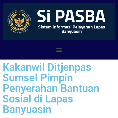
Kakanwil Ditjenpas
Sumsel Pimpin
Penyerahan Bantuan
Sosial di Lapas
Banyuasin