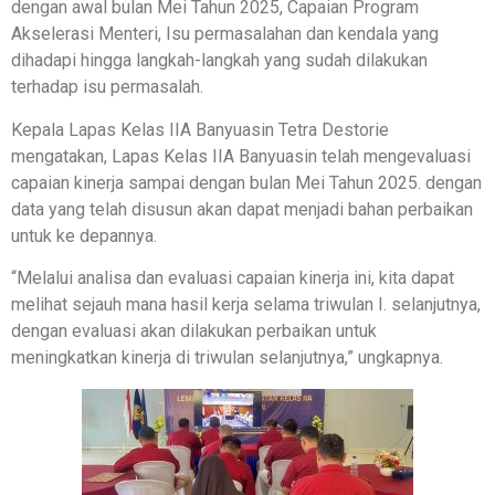
dengan awal bulan Mei Tahun 2025, Capaian Program
Akselerasi Menteri, Isu permasalahan dan kendala yang
dihadapi hingga langkah-langkah yang sudah dilakukan
terhadap isu permasalah.
Kepala Lapas Kelas IIA Banyuasin Tetra Destorie
mengatakan, Lapas Kelas IIA Banyuasin telah mengevaluasi
capaian kinerja sampai dengan bulan Mei Tahun 2025. dengan
data yang telah disusun akan dapat menjadi bahan perbaikan
untuk ke depannya.
“Melalui analisa dan evaluasi capaian kinerja ini, kita dapat
melihat sejauh mana hasil kerja selama triwulan I. selanjutnya,
dengan evaluasi akan dilakukan perbaikan untuk
meningkatkan kinerja di triwulan selanjutnya,” ungkapnya.