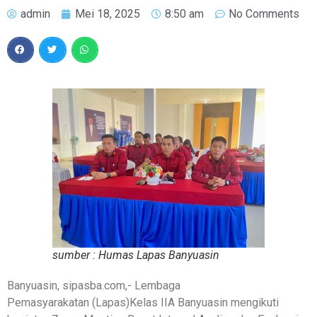
admin
Mei 18, 2025
8:50 am
No Comments
sumber : Humas Lapas Banyuasin
Banyuasin, sipasba.com,- Lembaga
Pemasyarakatan (Lapas)Kelas IIA Banyuasin mengikuti