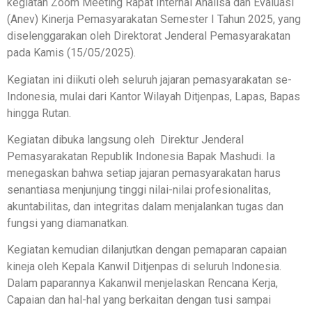
kegiatan Zoom Meeting Rapat Internal Analisa dan Evaluasi
(Anev) Kinerja Pemasyarakatan Semester I Tahun 2025, yang
diselenggarakan oleh Direktorat Jenderal Pemasyarakatan
pada Kamis (15/05/2025).
Kegiatan ini diikuti oleh seluruh jajaran pemasyarakatan se-
Indonesia, mulai dari Kantor Wilayah Ditjenpas, Lapas, Bapas
hingga Rutan.
Kegiatan dibuka langsung oleh Direktur Jenderal
Pemasyarakatan Republik Indonesia Bapak Mashudi. Ia
menegaskan bahwa setiap jajaran pemasyarakatan harus
senantiasa menjunjung tinggi nilai-nilai profesionalitas,
akuntabilitas, dan integritas dalam menjalankan tugas dan
fungsi yang diamanatkan.
Kegiatan kemudian dilanjutkan dengan pemaparan capaian
kineja oleh Kepala Kanwil Ditjenpas di seluruh Indonesia.
Dalam paparannya Kakanwil menjelaskan Rencana Kerja,
Capaian dan hal-hal yang berkaitan dengan tusi sampai