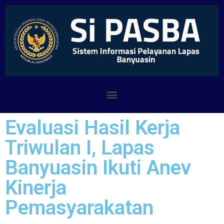
Evaluasi Hasil Kerja
Triwulan I, Lapas
Banyuasin Ikuti Anev
Kinerja
Pemasyarakatan