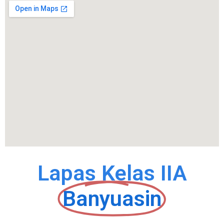
Lapas Kelas IIA
Banyuasin