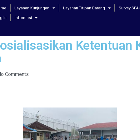
ome
Layanan Kunjungan
Layanan Titipan Barang
Survey SPA
g In
Informasi
sialisasikan Ketentuan K
n
No Comments