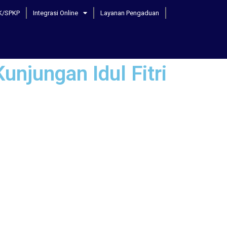
K/SPKP
Integrasi Online
Layanan Pengaduan
unjungan Idul Fitri