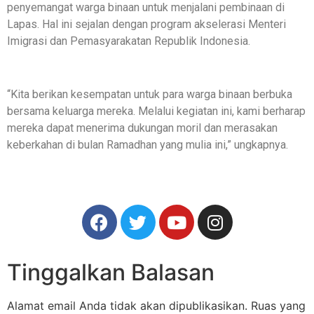
penyemangat warga binaan untuk menjalani pembinaan di
Lapas. Hal ini sejalan dengan program akselerasi Menteri
Imigrasi dan Pemasyarakatan Republik Indonesia.
“Kita berikan kesempatan untuk para warga binaan berbuka
bersama keluarga mereka. Melalui kegiatan ini, kami berharap
mereka dapat menerima dukungan moril dan merasakan
keberkahan di bulan Ramadhan yang mulia ini,” ungkapnya.
Tinggalkan Balasan
Alamat email Anda tidak akan dipublikasikan.
Ruas yang