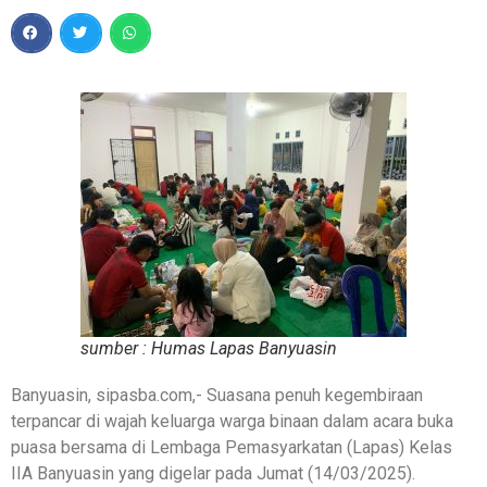
sumber : Humas Lapas Banyuasin
Banyuasin, sipasba.com,- Suasana penuh kegembiraan
terpancar di wajah keluarga warga binaan dalam acara buka
puasa bersama di Lembaga Pemasyarkatan (Lapas) Kelas
IIA Banyuasin yang digelar pada Jumat (14/03/2025).