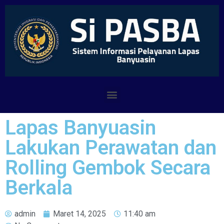
Lapas Banyuasin
Lakukan Perawatan dan
Rolling Gembok Secara
Berkala
admin
Maret 14, 2025
11:40 am