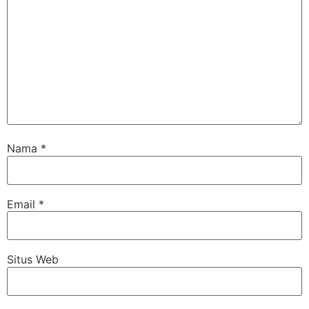
Nama
*
Email
*
Situs Web