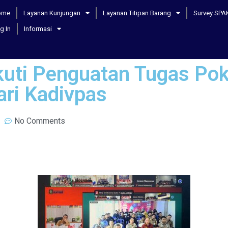
ome
Layanan Kunjungan
Layanan Titipan Barang
Survey SPA
g In
Informasi
kuti Penguatan Tugas Po
ri Kadivpas
No Comments