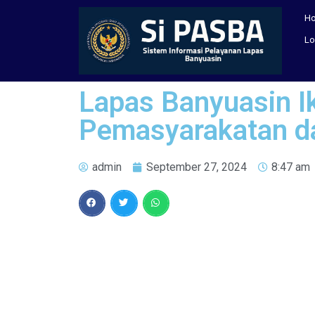
H
Lo
Lapas Banyuasin I
Pemasyarakatan da
admin
September 27, 2024
8:47 am