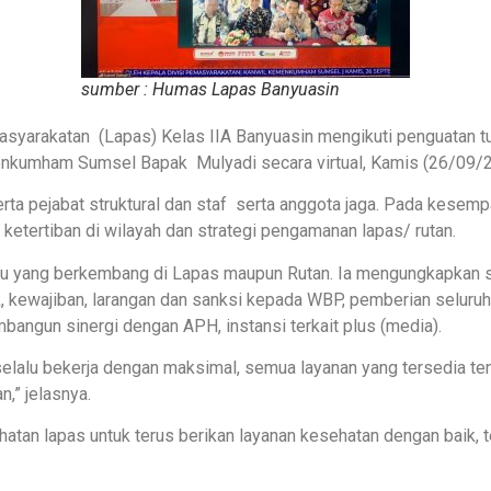
sumber : Humas Lapas Banyuasin
asyarakatan (Lapas) Kelas IIA Banyuasin mengikuti penguatan 
enkumham Sumsel Bapak Mulyadi secara virtual, Kamis (26/09/2
rta pejabat struktural dan staf serta anggota jaga. Pada kese
ketertiban di wilayah dan strategi pengamanan lapas/ rutan.
u yang berkembang di Lapas maupun Rutan. Ia mengungkapkan st
k, kewajiban, larangan dan sanksi kepada WBP, pemberian seluruh 
angun sinergi dengan APH, instansi terkait plus (media).
selalu bekerja dengan maksimal, semua layanan yang tersedia ten
,” jelasnya.
an lapas untuk terus berikan layanan kesehatan dengan baik, te