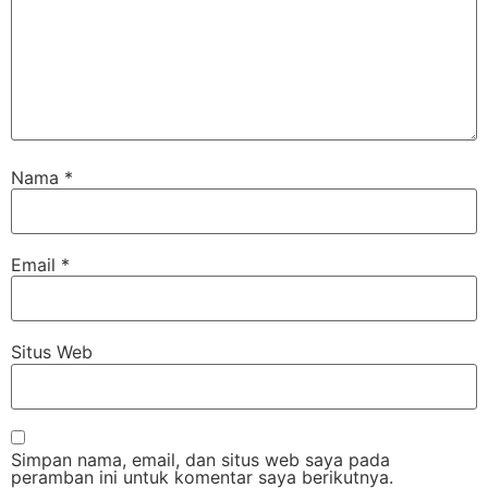
Nama
*
Email
*
Situs Web
Simpan nama, email, dan situs web saya pada
peramban ini untuk komentar saya berikutnya.