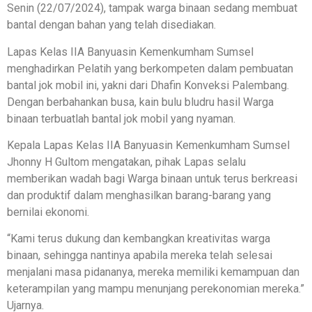
Senin (22/07/2024), tampak warga binaan sedang membuat
bantal dengan bahan yang telah disediakan.
Lapas Kelas IIA Banyuasin Kemenkumham Sumsel
menghadirkan Pelatih yang berkompeten dalam pembuatan
bantal jok mobil ini, yakni dari Dhafin Konveksi Palembang.
Dengan berbahankan busa, kain bulu bludru hasil Warga
binaan terbuatlah bantal jok mobil yang nyaman.
Kepala Lapas Kelas IIA Banyuasin Kemenkumham Sumsel
Jhonny H Gultom mengatakan, pihak Lapas selalu
memberikan wadah bagi Warga binaan untuk terus berkreasi
dan produktif dalam menghasilkan barang-barang yang
bernilai ekonomi.
“Kami terus dukung dan kembangkan kreativitas warga
binaan, sehingga nantinya apabila mereka telah selesai
menjalani masa pidananya, mereka memiliki kemampuan dan
keterampilan yang mampu menunjang perekonomian mereka.”
Ujarnya.