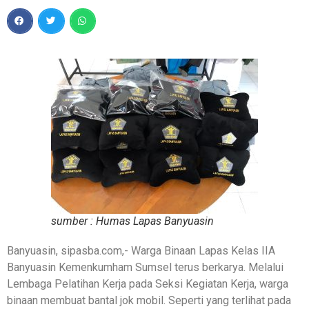
sumber : Humas Lapas Banyuasin
Banyuasin, sipasba.com,- Warga Binaan Lapas Kelas IIA
Banyuasin Kemenkumham Sumsel terus berkarya. Melalui
Lembaga Pelatihan Kerja pada Seksi Kegiatan Kerja, warga
binaan membuat bantal jok mobil. Seperti yang terlihat pada