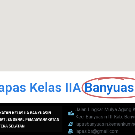
apas Kelas IIA
Banyuas
Jalan Lingkar Mulya Agung 
Kec. Banyuasin III Kab. Bany
lapasbanyuasin.kemenkumha
lapas.ba@gmail.com