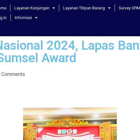
ome
Layanan Kunjungan
Layanan Titipan Barang
Survey SPA
g In
Informasi
Nasional 2024, Lapas Ban
Sumsel Award
 Comments