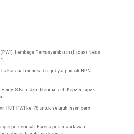
a (PWI), Lembaga Pemasyarakatan (Lapas) Kelas
4.
 Faikar saat menghadiri gebyar puncak HPN
 Riady, S.Kom dan diterima oleh Kepala Lapas
n.
an HUT PWI ke-78 untuk seluruh insan pers
engan pemerintah. Karena peran wartawan
ari sebuah daerah,” ungkapnya.