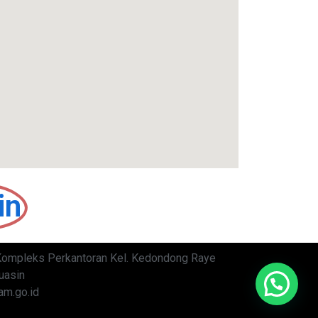
in
Kompleks Perkantoran Kel. Kedondong Raye
uasin
m.go.id