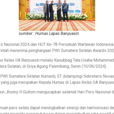
sumber : Humas Lapas Banyuasin
ers Nasional 2024 dan HUT Ke-78 Persatuan Wartawan Indonesi
erintah menerima penghargaan PWI Sumatera Selatan Awards 202
pas Kelas IIA Banyuasin melalui Kasubbag Tata Usaha Muhammad
era Selatan, di Griya Agung Palembang, Senin (10/06/2024).
PWI Sumatera Selatan Kurnaidi, ST didampingi Sekretaris Novas
yang juga merupakan Kepala Humas di Lapas Kelas IIA Banyuasi
asin Jhonny H Gultom mengucapkan selamat Hari Pers Nasional d
nsan pers selalu dapat meningkatkan sinergi dan harmonisasi d
erta memiliki pengaruh besar dalam menimbulkan citra positif d