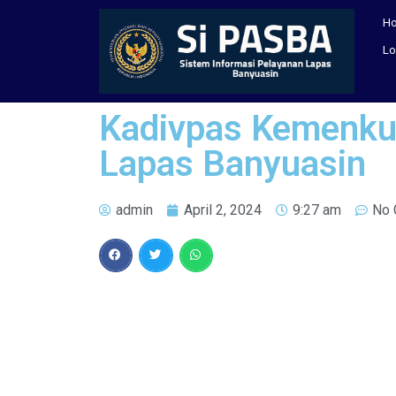
H
Lo
Kadivpas Kemenku
Lapas Banyuasin
admin
April 2, 2024
9:27 am
No