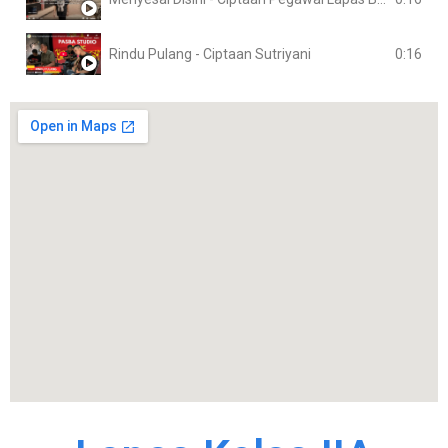
0:16
Rindu Pulang - Ciptaan Sutriyani