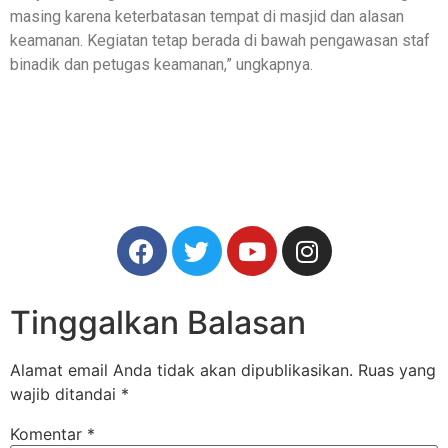
masing karena keterbatasan tempat di masjid dan alasan
keamanan. Kegiatan tetap berada di bawah pengawasan staf
binadik dan petugas keamanan,” ungkapnya.
Tinggalkan Balasan
Alamat email Anda tidak akan dipublikasikan.
Ruas yang
wajib ditandai
*
Komentar
*