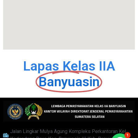
Lapas Kelas IIA
Banyuasin
Jalan Lingkar Mulya Agung Kompleks Perkantoran Kel.
1