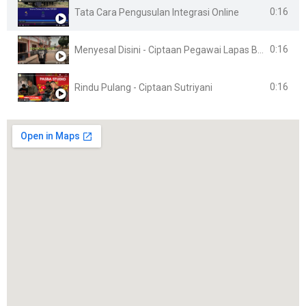
0:16
Tata Cara Pengusulan Integrasi Online
0:16
Menyesal Disini - Ciptaan Pegawai Lapas Banyuasin
0:16
Rindu Pulang - Ciptaan Sutriyani