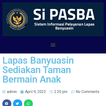
Lapas Banyuasin
Sediakan Taman
Bermain Anak
admin
April 9, 2023
2:20 pm
No Comments