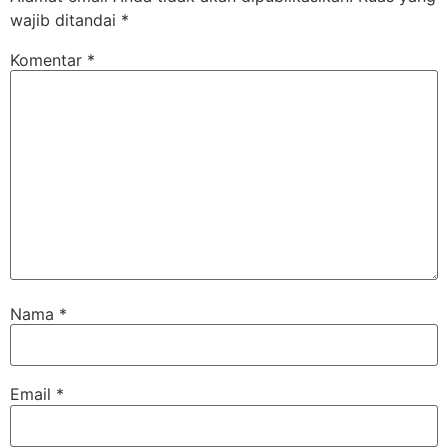
wajib ditandai
*
Komentar
*
Nama
*
Email
*