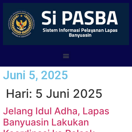
Juni 5, 2025
Hari:
5 Juni 2025
Jelang Idul Adha, Lapas
Banyuasin Lakukan