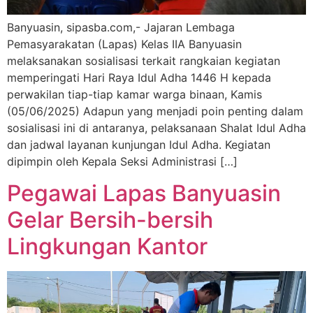
Banyuasin, sipasba.com,- Jajaran Lembaga
Pemasyarakatan (Lapas) Kelas IIA Banyuasin
melaksanakan sosialisasi terkait rangkaian kegiatan
memperingati Hari Raya Idul Adha 1446 H kepada
perwakilan tiap-tiap kamar warga binaan, Kamis
(05/06/2025) Adapun yang menjadi poin penting dalam
sosialisasi ini di antaranya, pelaksanaan Shalat Idul Adha
dan jadwal layanan kunjungan Idul Adha. Kegiatan
dipimpin oleh Kepala Seksi Administrasi […]
Pegawai Lapas Banyuasin
Gelar Bersih-bersih
Lingkungan Kantor