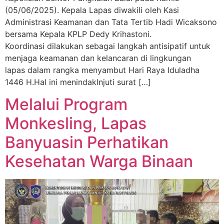
(05/06/2025). Kepala Lapas diwakili oleh Kasi
Administrasi Keamanan dan Tata Tertib Hadi Wicaksono
bersama Kepala KPLP Dedy Krihastoni.
Koordinasi dilakukan sebagai langkah antisipatif untuk
menjaga keamanan dan kelancaran di lingkungan
lapas dalam rangka menyambut Hari Raya Iduladha
1446 H.Hal ini menindaklnjuti surat […]
Melalui Program
Monkesling, Lapas
Banyuasin Perhatikan
Kesehatan Warga Binaan