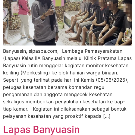
Banyuasin, sipasba.com,- Lembaga Pemasyarakatan
(Lapas) Kelas IIA Banyuasin melalui Klinik Pratama Lapas
Banyuasin rutin menggelar kegiatan monitor kesehatan
keliling (Monkesling) ke blok hunian warga binaan.
Seperti yang terlihat pada hari ini Kamis (05/06/2025),
petugas kesehatan bersama komandan regu
pengamanan dan anggota mengecek kesehatan
sekaligus memberikan penyuluhan kesehatan ke tiap-
tiap kamar. Kegiatan ini dilaksanakan sebagai bentuk
pelayanan kesehatan yang proaktif kepada […]
Lapas Banyuasin